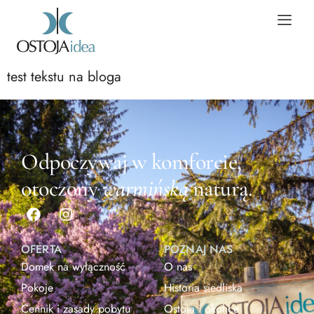
test tekstu na bloga
Odpoczywaj w komforcie,
otoczony
warmińską
naturą.
OFERTA
POZNAJ NAS
Domek na wyłączność
O nas
Pokoje
Historia siedliska
Cennik i zasady pobytu
Ostoja i okolice