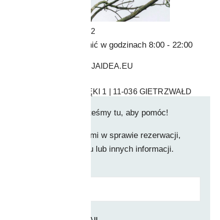
+48 508 334 572
Prosimy dzwonić w godzinach 8:00 - 22:00
BIURO@OSTOJAIDEA.EU
DOLINA PASŁĘKI 1 | 11-036 GIETRZWAŁD
Masz pytania? Jesteśmy tu, aby pomóc!
Skontaktuj się z nami w sprawie rezerwacji,
wskazówek dojazdu lub innych informacji.
IMIĘ I NAZWISKO