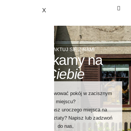
X
SKONTAKTUJ SIĘ Z NAMI
Czekamy na
Ciebie​
Chcesz zarezerwować pokój w zacisznym
miejscu?
A może szukasz uroczego miejsca na
kreatywne warsztaty? Napisz lub zadzwoń
do nas,