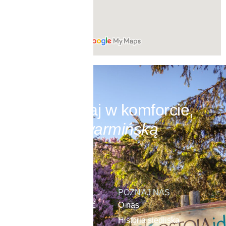
Odpoczywaj w komforcie,
otoczony
warmińską
naturą.
OFERTA
POZNAJ NAS
Domek na wyłączność
O nas
Pokoje
Historia siedliska