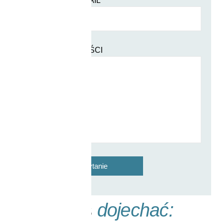
TWÓJ ADRES E-MAIL
TREŚĆ WIADOMOŚCI
Jak do nas
dojechać: