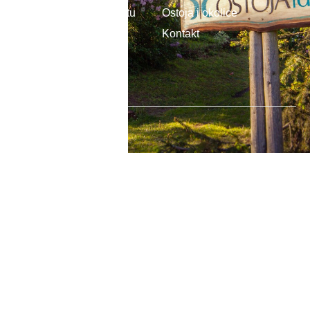
Cennik i zasady pobytu
Ostoja i okolice
Kulinaria
Kontakt
Warsztaty
Inne atrakcje
Ostoja Idea 2025