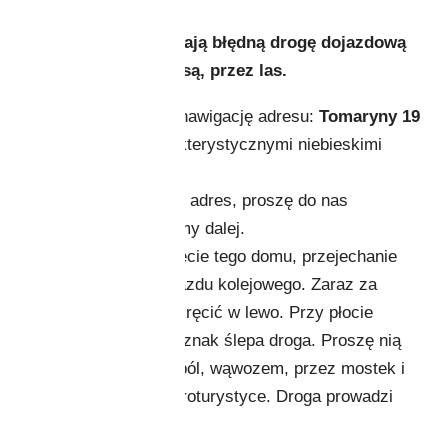
Google Maps wytyczają błędną drogę dojazdową
do nas – okrężną trasą, przez las.
Proszę o wpisanie w nawigację adresu:
Tomaryny 19
– jest to dom z charakterystycznymi niebieskimi
okiennicami.
Po dojechaniu pod ten adres, proszę do nas
zadzwonić, pokierujemy dalej.
Drugą opcją jest minięcie tego domu, przejechanie
50m w górę, do przejazdu kolejowego. Zaraz za
przejazdem proszę skręcić w lewo. Przy płocie
gospodarstwa będzie znak ślepa droga. Proszę nią
jechać dalej – wśród pól, wąwozem, przez mostek i
jesteście w naszej agroturystyce. Droga prowadzi
tylko do nas.